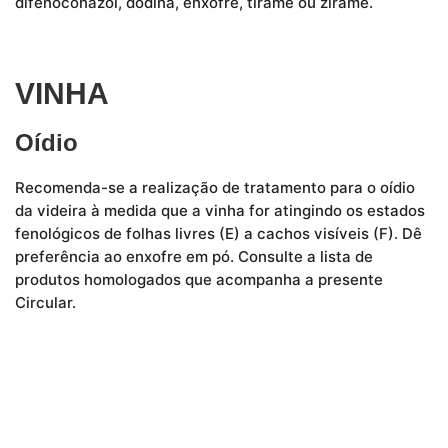
difenoconazol, dodina, enxofre, tirame ou zirame.
VINHA
Oídio
Recomenda-se a realização de tratamento para o oídio
da videira à medida que a vinha for atingindo os estados
fenológicos de folhas livres (E) a cachos visíveis (F). Dê
preferência ao enxofre em pó. Consulte a lista de
produtos homologados que acompanha a presente
Circular.
Figura 1. Estados fenológicos da vinha de A a E
Políticas Privacidade e
Cookies aqui.
Ok