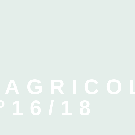
 AGRICO
º16/18