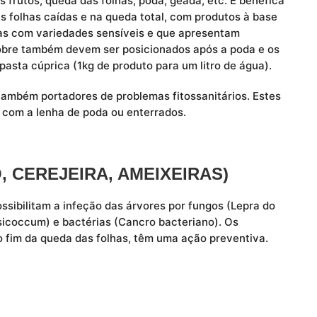
s frutos, queda das folhas, poda, geada, etc. É benéfica
as folhas caídas e na queda total, com produtos à base
las com variedades sensíveis e que apresentam
obre também devem ser posicionados após a poda e os
asta cúprica (1kg de produto para um litro de água).
 também portadores de problemas fitossanitários. Estes
 com a lenha de poda ou enterrados.
 CEREJEIRA, AMEIXEIRAS)
ssibilitam a infeção das árvores por fungos (Lepra do
icoccum) e bactérias (Cancro bacteriano). Os
o fim da queda das folhas, têm uma ação preventiva.